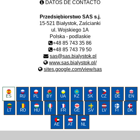
DATOS DE CONTACTO
Przedsiębiorstwo SAS s.j.
15-521 Białystok, Zaścianki
ul. Wojskiego 1A
Polska - podlaskie
+48 85 743 35 86
+48 85 743 79 50
sas@sas.bialystok.pl
www.sas.bialystok.pl/
sites.google.com/view/sas
ES
RU
PL
BY
UA
KZ
SK
CZ
DE
EN
LT
RO
HU
IT
FR
GE
SV
LV
FI
DK
AE
AT
NL